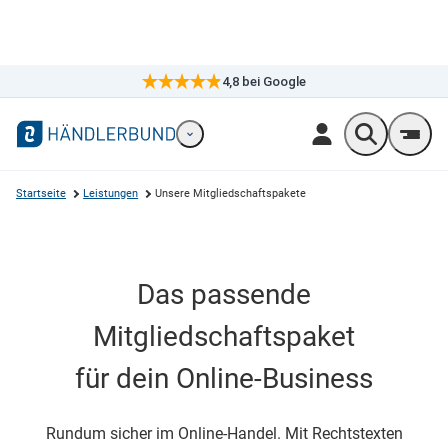
4,8
bei Google
×
Markennavigation öffnen
Wonach suc
Men
Startseite
Leistungen
Unsere Mitgliedschaftspakete
Das passende
Mitgliedschaftspaket
für dein Online-Business
Rundum sicher im Online-Handel. Mit Rechtstexten