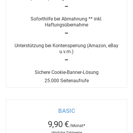
━
━
━
25.000 Seitenaufrufe
BASIC
9,90 €
/Monat*
jährliche Zahlweise