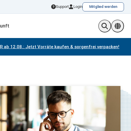
Support
Login
Mitglied werden
unft
Sprac
×
 ab 12.08.:
Jetzt Vorräte kaufen & sorgenfrei verpacken!