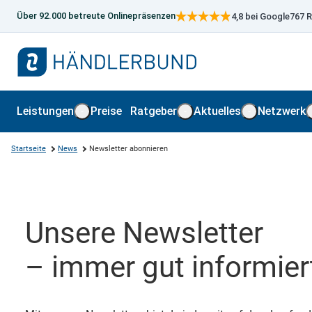
Über 92.000 betreute Onlinepräsenzen
4,8
bei Google
767 
Preise
Leistungen
Ratgeber
Aktuelles
Netzwerk
Leistungen öffnen
Ratgeber öffnen
Aktuelles öf
Startseite
News
Newsletter abonnieren
Unsere Newsletter
– immer gut informier