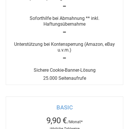
━
━
━
25.000 Seitenaufrufe
BASIC
9,90 €
/Monat*
jährliche Zahlweise