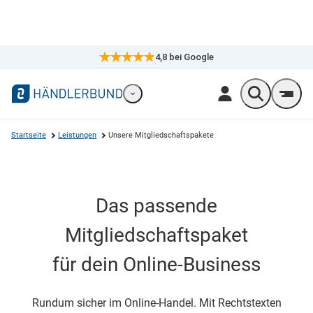
4,8
bei Google
×
Markennavigation öffnen
Wonach suc
Men
Startseite
Leistungen
Unsere Mitgliedschaftspakete
Das passende
Mitgliedschaftspaket
für dein Online-Business
Rundum sicher im Online-Handel. Mit Rechtstexten