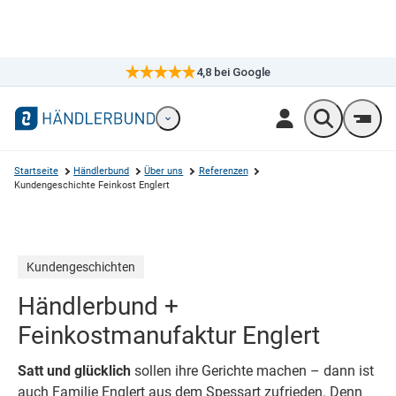
4,8
bei Google
×
Markennavigation öffnen
Wonach suc
Men
Startseite
Händlerbund
Über uns
Referenzen
Kundengeschichte Feinkost Englert
Kundengeschichten
Händlerbund +
Feinkostmanufaktur Englert
Satt und glücklich
sollen ihre Gerichte machen – dann ist
auch Familie Englert aus dem Spessart zufrieden. Denn