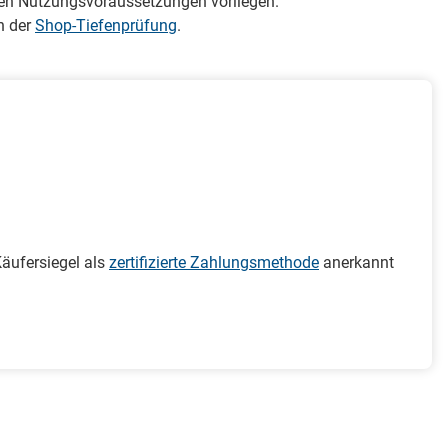
teren Nutzungsvoraussetzungen vorliegen.
n der
Shop-Tiefenprüfung
.
äufersiegel als
zertifizierte Zahlungsmethode
anerkannt