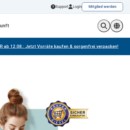
Support
Login
Mitglied werden
unft
Sprac
×
 ab 12.08.:
Jetzt Vorräte kaufen & sorgenfrei verpacken!