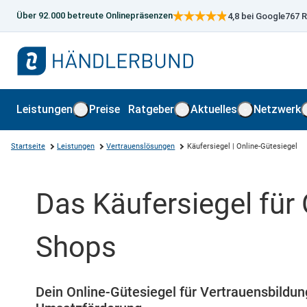
Über 92.000 betreute Onlinepräsenzen
4,8
bei Google
767 
Preise
Leistungen
Ratgeber
Aktuelles
Netzwerk
Leistungen öffnen
Ratgeber öffnen
Aktuelles öf
Startseite
Leistungen
Vertrauenslösungen
Käufersiegel | Online-Gütesiegel
Das Käufersiegel für 
Shops
Dein Online-Gütesiegel für Vertrauensbildun