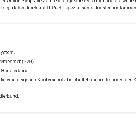
er Online-Shop alle Zertifizierungskriterien erfüllt und die wei
rfolgt dabei durch auf IT-Recht spezialisierte Juristen im Rahme
system.
ternehmer (B2B).
 Händlerbund.
ie einen eigenen Käuferschutz beinhaltet und im Rahmen des K
lerbund.