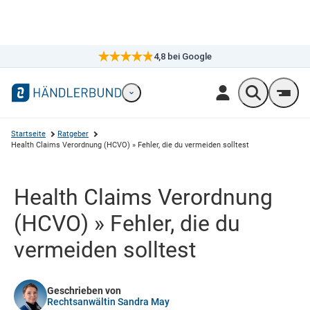
4,8
bei Google
×
Markennavigation öffnen
Wonach suc
Men
Startseite
Ratgeber
Health Claims Verordnung (HCVO) » Fehler, die du vermeiden solltest
Health Claims Verordnung
(HCVO) » Fehler, die du
vermeiden solltest
Geschrieben von
Rechtsanwältin Sandra May