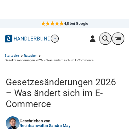
4,8
bei Google
×
Markennavigation öffnen
Wonach suc
Men
Startseite
Ratgeber
Gesetzesänderungen 2026 – Was ändert sich im E-Commerce
Gesetzes­änderungen 2026
– Was ändert sich im E-
Commerce
Geschrieben von
Rechtsanwältin Sandra May